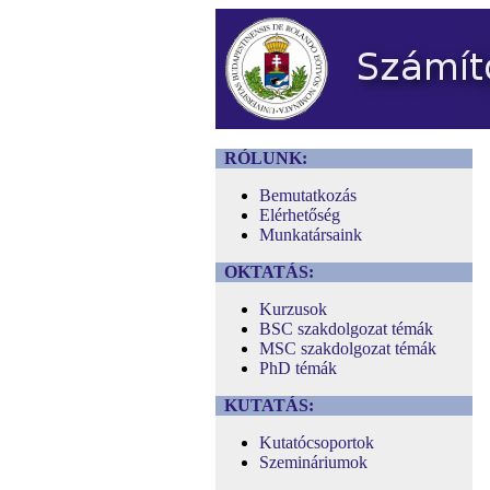
RÓLUNK:
Bemutatkozás
Elérhetőség
Munkatársaink
OKTATÁS:
Kurzusok
BSC szakdolgozat témák
MSC szakdolgozat témák
PhD témák
KUTATÁS:
Kutatócsoportok
Szemináriumok