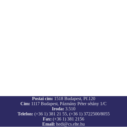
Postai cím:
1518 Budapest, Pf.120
Cím:
1117 Budapest, Pázmány Péter sétány 1/C
Iroda:
3.510
Telefon:
(+36 1) 381 21 55, (+36 1) 3722500/8055
Fax:
(+36 1) 381 2156
Email:
hedi@cs.elte.hu