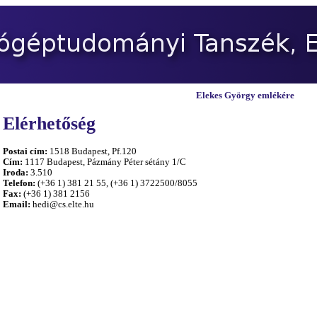
Elekes György emlékére
Elérhetőség
Postai cím:
1518 Budapest, Pf.120
Cím:
1117 Budapest, Pázmány Péter sétány 1/C
Iroda:
3.510
Telefon:
(+36 1) 381 21 55, (+36 1) 3722500/8055
Fax:
(+36 1) 381 2156
Email:
hedi@cs.elte.hu