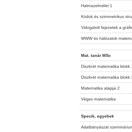
Halmazelmélet 1
Kódok és szimmetrikus str
Válogatott fejezetek a gráf
WWW és hálózatok matema
Mat. tanár MSc
Diszkrét matematika blokk 
Diszkrét matematika blokk 
Matematika alapjai 2.
Véges matematika
Specik, egyebek
Adatbányászat szemináriu