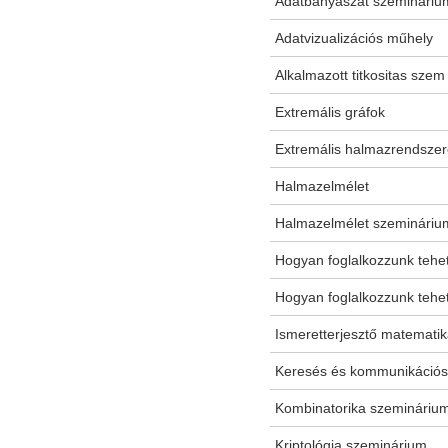
Adatbányászat szemináriu
Adatvizualizációs műhely
Alkalmazott titkositas szem
Extremális gráfok
Extremális halmazrendsze
Halmazelmélet
Halmazelmélet szemináriu
Hogyan foglalkozzunk tehe
Hogyan foglalkozzunk tehe
Ismeretterjesztő matemati
Keresés és kommunikációs
Kombinatorika szemináriu
Kriptológia szeminárium