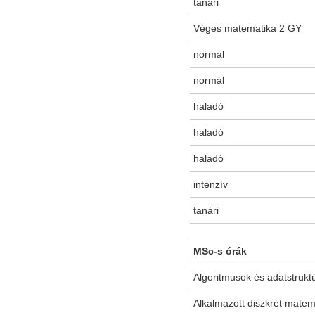
tanári
Véges matematika 2 GY
normál
normál
haladó
haladó
haladó
intenzív
tanári
MSc-s órák
Algoritmusok és adatstrukt
Alkalmazott diszkrét mate