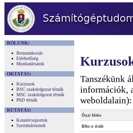
RÓLUNK:
Bemutatkozás
Kurzuso
Elérhetőség
Munkatársaink
OKTATÁS:
Tanszékünk ál
Kurzusok
információk, 
BSC szakdolgozat témák
MSC szakdolgozat témák
weboldalain):
PhD témák
KUTATÁS:
Őszi félév
Kutatócsoportok
Szemináriumok
BSc-s órák